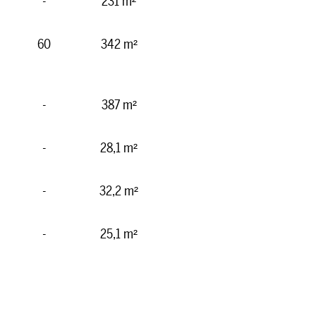
-
231 m²
60
342 m²
-
387 m²
-
28,1 m²
-
32,2 m²
-
25,1 m²