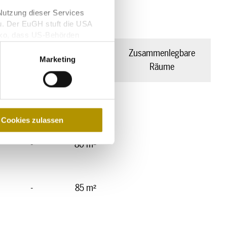
Nutzung dieser Services
u. Der EuGH stuft die USA
iko, dass US-Behörden
glichkeit für Europäer.
Parlament
Fläche
Zusammenlegbare
Marketing
(m²)
Räume
-
9.397 m²
Cookies zulassen
-
80 m²
-
85 m²