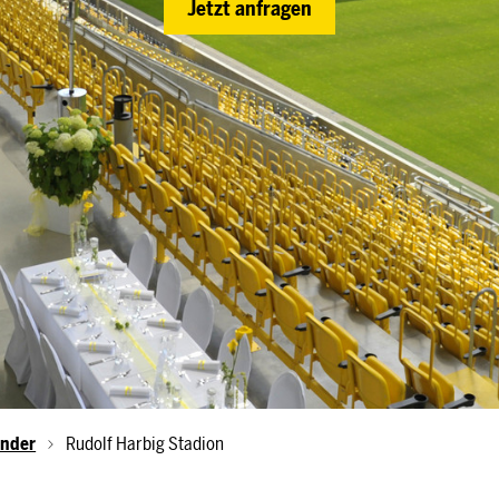
Jetzt anfragen
inder
Rudolf Harbig Stadion