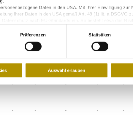
Tagungsräume im Überblick
g.
personenbezogene Daten in den USA. Mit Ihrer Einwilligung zur 
eitung Ihrer Daten in den USA gemäß Art. 49 (1) lit. a DSGVO z
m Datenschutz nach EU-Standards ein. So besteht etwa das Ris
Überwachungsprogrammen verarbeiten, ohne bestehende Klagemö
Block
Reihen
Reihen (1.5m
Bankett
U-Form
Präferenzen
Statistiken
Abstand)
-
-
-
-
-
ies
Auswahl erlauben
-
-
-
-
-
-
-
-
-
-