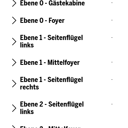
Ebene 0 - Gästekabine
s
-
w
a
Ebene 0 - Foyer
-
h
l
Ebene 1 - Seitenflügel
-
links
Ebene 1 - Mittelfoyer
-
Ebene 1 - Seitenflügel
-
rechts
Ebene 2 - Seitenflügel
-
links