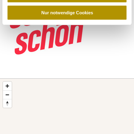
w
a
Nur notwendige Cookies
h
l