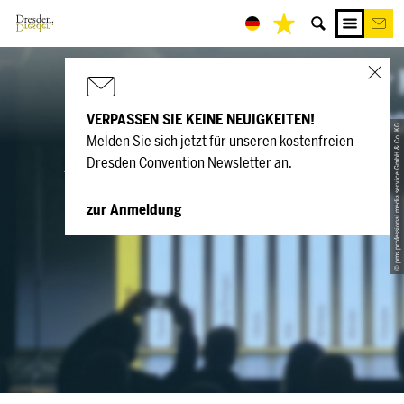
VERPASSEN SIE KEINE NEUIGKEITEN!
© pms professional media service GmbH & Co. KG
Melden Sie sich jetzt für unseren kostenfreien
schickschön GmbH
Dresden Convention Newsletter an.
& Co. KG
zur Anmeldung