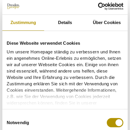
Trends & Statistiken
Zahlen, Daten & Fakten
Zustimmung
Details
Über Cookies
Diese Webseite verwendet Cookies
Um unsere Homepage ständig zu verbessern und Ihnen
ein angenehmes Online-Erlebnis zu ermöglichen, setzen
wir auf unserer Webseite Cookies ein. Einige von ihnen
sind essenziell, während andere uns helfen, diese
© DMG
Website und Ihre Erfahrung zu verbessern. Durch die
Zustimmung erklären Sie sich mit der Verwendung von
Cookies einverstanden. Weitergehende Informationen,
z.B. wie Sie der Verwendung von Cookies jederzeit
Infomaterial
widersprechen können, finden Sie in unserer
Broschüren, Fotos, Videos, Texte und Apps
Datenschutzerklärung.
Einige Services verarbeiten personenbezogene Daten in
E
den USA. Mit Ihrer Einwilligung zur Nutzung dieser
Notwendig
i
Services stimmen Sie auch der Verarbeitung Ihrer Daten