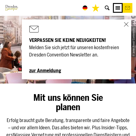
© James Reed/ Contentivity
Dresden
VERPASSEN SIE KEINE NEUIGKEITEN!
Convention Service
Melden Sie sich jetzt für unseren kostenfreien
Dresden Convention Newsletter an.
zur Anmeldung
Mit uns können Sie
planen
Erfolg braucht gute Beratung, transparente und faire Angebote
– und vor allem Ideen. Das alles bieten wir. Plus Insider-Tipps,
erstklassige Vernetzung mit professionellen Dienstleistern und