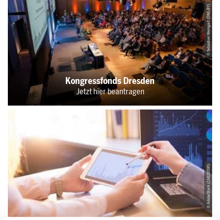
© Sebastian Weingart (DML-BY)
Kongressfonds Dresden
Jetzt hier beantragen
© AdobeStock (134130595)