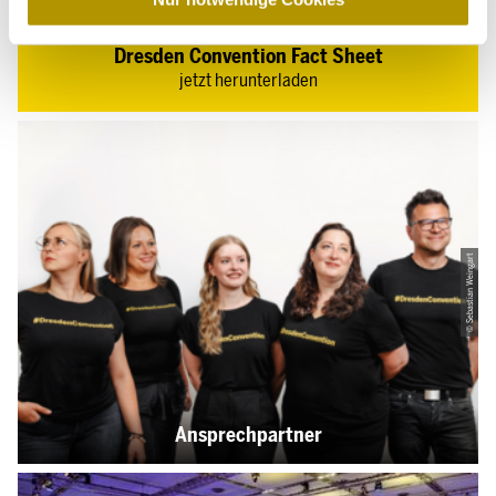
h
l
Dresden Convention Fact Sheet
jetzt herunterladen
© Sebastian Weingart
Ansprechpartner