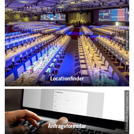
© Michael Schmidt
Locationfinder
© Rawpixel Ltd. / Freepik Company S.L.
Anfrageformular