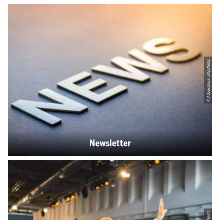
© AdobeStock_289249892
Newsletter