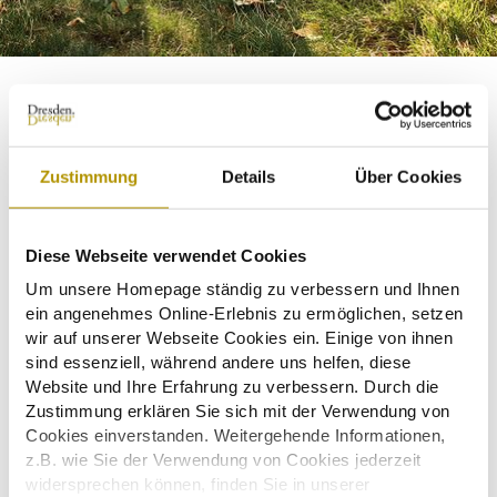
Kostenlose Serviceleistungen:
Information & Beratung
Zustimmung
Details
Über Cookies
Vermittlung und Angebotsunterbreitung von
Veranstaltungslocations & Dienstleistern
Diese Webseite verwendet Cookies
Beratung für passende Rahmenprogramme
Um unsere Homepage ständig zu verbessern und Ihnen
ein angenehmes Online-Erlebnis zu ermöglichen, setzen
Vermittlung vergünstigter Bahn- und Kongresstickets
wir auf unserer Webseite Cookies ein. Einige von ihnen
sind essenziell, während andere uns helfen, diese
Website und Ihre Erfahrung zu verbessern. Durch die
Werbe- & Informationsmaterial
Zustimmung erklären Sie sich mit der Verwendung von
Cookies einverstanden. Weitergehende Informationen,
Site-Inspections
z.B. wie Sie der Verwendung von Cookies jederzeit
widersprechen können, finden Sie in unserer