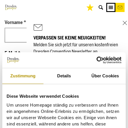
Vorname
*
Nachname
*
VERPASSEN SIE KEINE NEUIGKEITEN!
Melden Sie sich jetzt für unseren kostenfreien
Dresden Convention Newsletter an.
E-Mail
*
zur Anmeldung
Zustimmung
Details
Über Cookies
Datenschutz-Check
*
Ja, ich bin mit den
Datenschutzbestimmungen
Diese Webseite verwendet Cookies
einverstanden.
Um unsere Homepage ständig zu verbessern und Ihnen
ein angenehmes Online-Erlebnis zu ermöglichen, setzen
Absenden
wir auf unserer Webseite Cookies ein. Einige von ihnen
*Pflichtfelder
sind essenziell, während andere uns helfen, diese