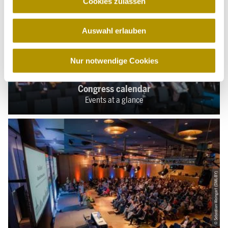
Cookies zulassen
a
© Sebastian Weingart (DML-BY)
u
Auswahl erlauben
s
w
a
Nur notwendige Cookies
h
l
Congress calendar
Events at a glance
© Sebastian Weingart (DML-BY)