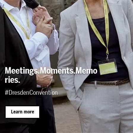
Meetings.Moments.Memo
ries.
#DresdenConvention
Learn more