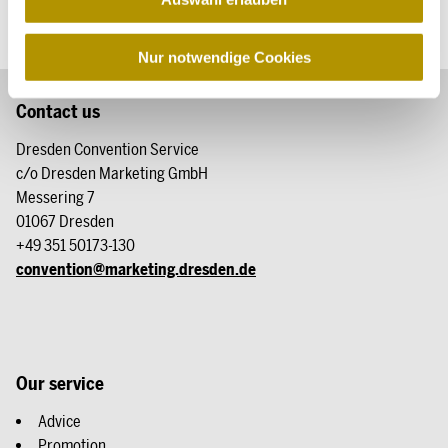
s
w
Dresden inspires
a
Nur notwendige Cookies
h
l
Contact us
Dresden Convention Service
c/o Dresden Marketing GmbH
Messering 7
01067 Dresden
+49 351 50173-130
convention@marketing.dresden.de
Our service
Advice
Promotion