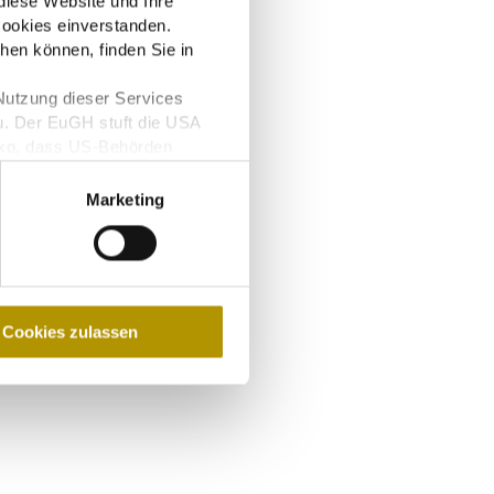
diese Website und Ihre
ookies einverstanden.
n
hen können, finden Sie in
Nutzung dieser Services
u. Der EuGH stuft die USA
iko, dass US-Behörden
glichkeit für Europäer.
Marketing
Cookies zulassen