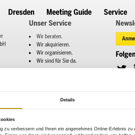
Dresden
Meeting Guide
Service
Unser Service
Newsl
ce
Wir beraten.
Anme
mbH
Wir akquirieren.
Wir organisieren.
Folgen
Wir sind für Sie da.
T
resden.de
w
i
Details
t
Impressum
Datenschutz
Barrierefreiheitserklärung
t
Cookies
e
zu verbessern und Ihnen ein angenehmes Online-Erlebnis zu e
r