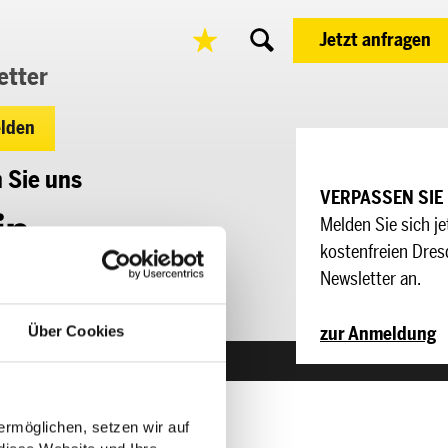
Jetzt anfragen
etter
lden
 Sie uns
VERPASSEN SIE KEINE NEUIGKEITEN!
Melden Sie sich jetzt für unseren
L
kostenfreien Dresden Convention
i
Newsletter an.
n
Über Cookies
zur Anmeldung
k
e
d
rmöglichen, setzen wir auf
i