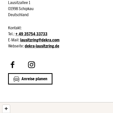
Lausitzallee 1
01998 Schipkau
Deutschland
Kontakt:
Tel.:
+ 49 35754 33733
E-Mail:
lausitzring@dekra.com
Webseite:
dekra-lausitzring.de
F
I
a
n
c
s
Anreise planen
e
t
b
a
o
g
o
r
k
a