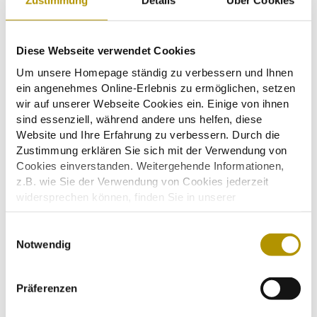
Zustimmung
Details
Über Cookies
Einzellounge (Haupttribüne)
Diese Webseite verwendet Cookies
Doppellounge (Haupttribüne)
Um unsere Homepage ständig zu verbessern und Ihnen
ein angenehmes Online-Erlebnis zu ermöglichen, setzen
wir auf unserer Webseite Cookies ein. Einige von ihnen
Viererlounge (Haupttribüne)
sind essenziell, während andere uns helfen, diese
Website und Ihre Erfahrung zu verbessern. Durch die
Einzellounge (Boxenanlage)
Zustimmung erklären Sie sich mit der Verwendung von
Cookies einverstanden. Weitergehende Informationen,
z.B. wie Sie der Verwendung von Cookies jederzeit
Doppellounge (Boxenanlage)
widersprechen können, finden Sie in unserer
Datenschutzerklärung.
Einige Services verarbeiten personenbezogene Daten in
E
Dreierlounge (Boxenanlage)
den USA. Mit Ihrer Einwilligung zur Nutzung dieser
Notwendig
i
Services stimmen Sie auch der Verarbeitung Ihrer Daten
n
Boxeneinheit
in den USA gemäß Art. 49 (1) lit. a DSGVO zu. Der
w
Präferenzen
EuGH stuft die USA als Land mit unzureichendem
i
Datenschutz nach EU-Standards ein. So besteht etwa
3er-Boxeneinheit
l