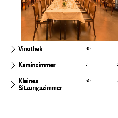
s
w
a
h
l
Vinothek
90
Kaminzimmer
70
Kleines
50
Sitzungszimmer