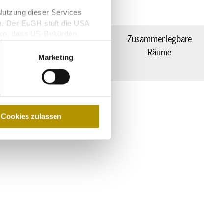
Nutzung dieser Services
u. Der EuGH stuft die USA
iko, dass US-Behörden
Parlament
Fläche
Zusammenlegbare
glichkeit für Europäer.
(m²)
Räume
Marketing
108
275 m²
Cookies zulassen
,6 m