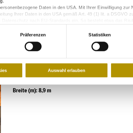
g.
personenbezogene Daten in den USA. Mit Ihrer Einwilligung zur 
eitung Ihrer Daten in den USA gemäß Art. 49 (1) lit. a DSGVO z
m Datenschutz nach EU-Standards ein. So besteht etwa das Ris
lock
Reihen
Reihen
Bankett
U-Form
Überwachungsprogrammen verarbeiten, ohne bestehende Klagemö
(1.5m
Präferenzen
Statistiken
Abstand)
-
190
55
200
54
ies
Auswahl erlauben
Höhe (m): 5,29 m
Länge (m): 31
Breite (m): 8,9 m