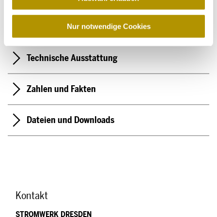
s
w
a
Entfernung zur Haltestelle ÖPNV
Nur notwendige Cookies
h
l
Technische Ausstattung
Zahlen und Fakten
Dateien und Downloads
Kontakt
STROMWERK DRESDEN