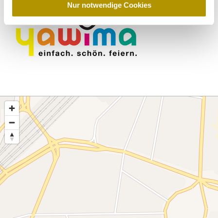
a
Nur notwendige Cookies
h
l