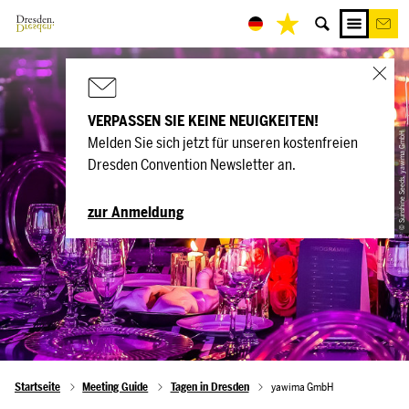
VERPASSEN SIE KEINE NEUIGKEITEN!
© Sunshine Seeds, yawima GmbH
Melden Sie sich jetzt für unseren kostenfreien
yawima GmbH
Dresden Convention Newsletter an.
zur Anmeldung
Startseite
Meeting Guide
Tagen in Dresden
yawima GmbH