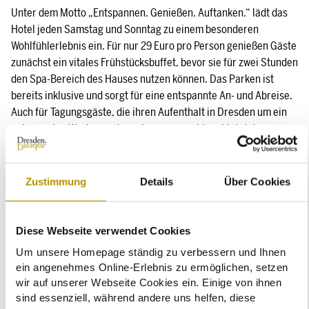
Unter dem Motto „Entspannen. Genießen. Auftanken.“ lädt das
Hotel jeden Samstag und Sonntag zu einem besonderen
Wohlfühlerlebnis ein. Für nur 29 Euro pro Person genießen Gäste
zunächst ein vitales Frühstücksbuffet, bevor sie für zwei Stunden
den Spa-Bereich des Hauses nutzen können. Das Parken ist
bereits inklusive und sorgt für eine entspannte An- und Abreise.
Auch für Tagungsgäste, die ihren Aufenthalt in Dresden um ein
entspanntes Wochenende verlängern möchten, bietet das
Arrangement eine ideale Gelegenheit, die Balance zwischen
Produktivität und Erholung zu finden. So wird aus einer
Geschäftsreise schnell ein rundum gelungenes Erlebnis.
Zustimmung
Details
Über Cookies
Das Angebot ist ausschließlich nach vorheriger Anmeldung
sowie auf Anfrage und nach Verfügbarkeit buchbar. Feiertage
Diese Webseite verwendet Cookies
sowie Brunch-Veranstaltungen, die auf einen Samstag oder
Um unsere Homepage ständig zu verbessern und Ihnen
Sonntag fallen, sind ausgeschlossen.
ein angenehmes Online-Erlebnis zu ermöglichen, setzen
wir auf unserer Webseite Cookies ein. Einige von ihnen
Weitere Informationen und Reservierungen:
sind essenziell, während andere uns helfen, diese