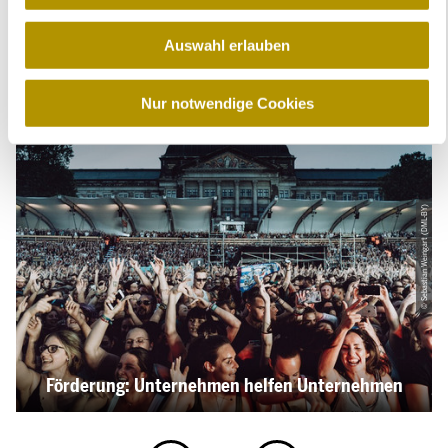
a
u
Das könnte Sie auch interessieren
Auswahl erlauben
s
w
a
Nur notwendige Cookies
h
l
© Sebastian Weingart (DML-BY)
Förderung: Unternehmen helfen Unternehmen