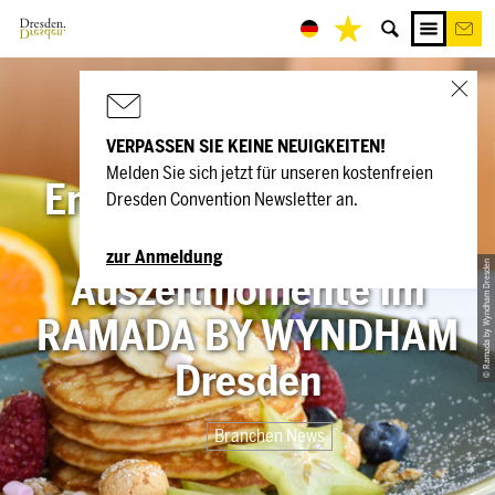
VERPASSEN SIE KEINE NEUIGKEITEN!
Melden Sie sich jetzt für unseren kostenfreien
Entspannen. Genießen.
Dresden Convention Newsletter an.
Auftanken. – Neue
zur Anmeldung
© Ramada by Wyndham Dresden
Auszeitmomente im
RAMADA BY WYNDHAM
Dresden
Branchen News