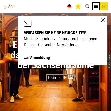
VERPASSEN SIE KEINE NEUIGKEITEN!
Melden Sie sich jetzt für unseren kostenfreien
Erlebnisse mit Wert –
Dresden Convention Newsletter an.
das Leuchtturmprinzip
© Lars Neumann
zur Anmeldung
bei Sachsenträume
Branchen News