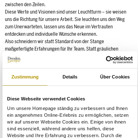
zwischen den Zeilen.
Diese Werte und Visionen sind unser Leuchtturm – sie weisen
uns die Richtung für unsere Arbeit. Sie leuchten uns den Weg
zum Unerwarteten, lassen uns das Neue im Vertrauten
entdecken und individuelle Wünsche erkennen.
Also schneidern wir statt Standard von der Stange
maßgefertigte Erfahrungen für Ihr Team. Statt gräulichen
Tagungshöhlen schaffen wir produktive Rahmen mit Raum zum
Atmen. Statt Präsentkorb mit Dankeskarte liefern wir Erlebnisse
mit Awww-Effekt.
Zustimmung
Details
Über Cookies
Gemeinsam mit unseren langjährigen Partnern teilen wir seit 15
Jahren unsere Expertise in der Planung und Umsetzung von
individuellen Firmenevents, Betriebsausflügen und Kongressen.
Diese Webseite verwendet Cookies
Und jedes Jahr aufs Neue entwickeln wir uns weiter. Was immer
bleibt, ist unser Leuchtturm.
Um unsere Homepage ständig zu verbessern und Ihnen
ein angenehmes Online-Erlebnis zu ermöglichen, setzen
wir auf unserer Webseite Cookies ein. Einige von ihnen
Kontakt:
sind essenziell, während andere uns helfen, diese
SACHSENTRÄUME Reise- und Veranstaltungsgesellschaft GmbH
Website und Ihre Erfahrung zu verbessern. Durch die
Tel.: +49 351 / 21391340