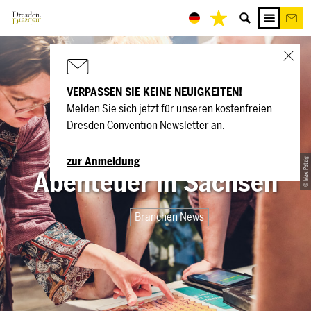
VERPASSEN SIE KEINE NEUIGKEITEN!
Melden Sie sich jetzt für unseren kostenfreien
FORTNOXX® – Das
Dresden Convention Newsletter an.
größte Live-Rätsel-
zur Anmeldung
© Max Patzig
Abenteuer in Sachsen
Branchen News