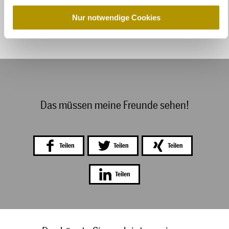
w
a
Nur notwendige Cookies
h
l
Das müssen meine Freunde sehen!
Teilen
Teilen
Teilen
Teilen