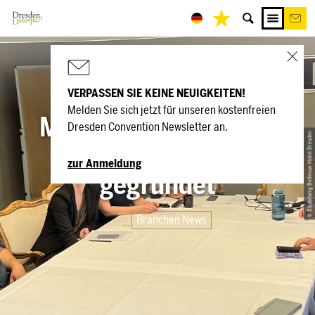
VERPASSEN SIE KEINE NEUIGKEITEN!
Melden Sie sich jetzt für unseren kostenfreien
Mission ESG - Green-
Dresden Convention Newsletter an.
© Bilderberg Bellevue Hotel Dresden
Team im Bellevue
zur Anmeldung
gegründet
Branchen News