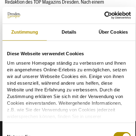
Redaktion des TOP Magazins Dresden. Nach einem
gemeinsamen morgendlichen Lauf mit den Running Concierges
des Hotels griff man im anschließenden Interview einige
Beispiele auf, wie das Team des Bilderberg Bellevue Hotel
Dresden nachhaltig, sozial und verantwortungsvoll handelt: von
Zustimmung
Details
Über Cookies
der energieeffizienten Gebäudesanierung über speziell
geschulte E-Mobilitäts-Experten für die Gäste, die hauseigene
Produktion von Bienenhonig, die geplante Photovoltaik-Anlage
Diese Webseite verwendet Cookies
auf dem Dach bis hin zum WIR VOM BELLEVUE-Spirit, der den
Um unsere Homepage ständig zu verbessern und Ihnen
nötigen "Schub" für die Umsetzung all dieser Maßnahmen gibt.
ein angenehmes Online-Erlebnis zu ermöglichen, setzen
Das Interview gaben Sebastian Klink, General Manager, Ellen
wir auf unserer Webseite Cookies ein. Einige von ihnen
Sattler, Director of Sales, & Rocky Zimmer, Director of
sind essenziell, während andere uns helfen, diese
Convention Sales.
Website und Ihre Erfahrung zu verbessern. Durch die
Zustimmung erklären Sie sich mit der Verwendung von
Cookies einverstanden. Weitergehende Informationen,
z.B. wie Sie der Verwendung von Cookies jederzeit
widersprechen können, finden Sie in unserer
Datenschutzerklärung.
Einige Services verarbeiten personenbezogene Daten in
E