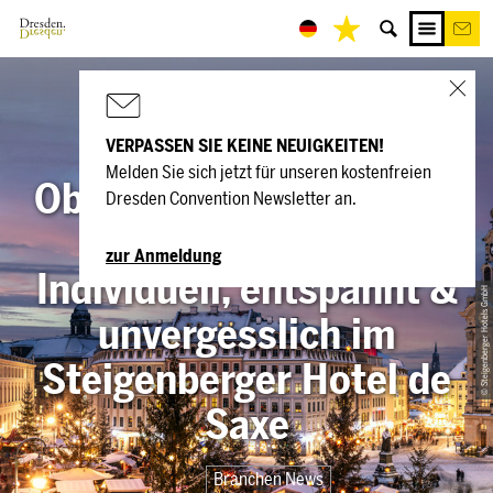
VERPASSEN SIE KEINE NEUIGKEITEN!
Melden Sie sich jetzt für unseren kostenfreien
Ob Jahresausklang oder
Dresden Convention Newsletter an.
Jahresauftakt:
zur Anmeldung
Individuell, entspannt &
© Steigenberger Hotels GmbH
unvergesslich im
Steigenberger Hotel de
Saxe
Branchen News