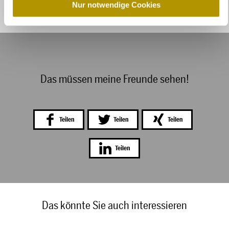
a
Nur notwendige Cookies
h
l
Das müssen meine Freunde sehen!
Teilen
Teilen
Teilen
Teilen
Das könnte Sie auch interessieren