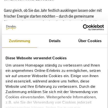
Ganz gleich, ob Sie das Jahr festlich ausklingen lassen oder mit
frischer Energie starten möchten – durch die gemeinsame
Planung und unseren professionellen Service vor Ort, wird Ihr
Event zu einem echten Highlight. Sichern Sie noch heute Ihren
Wunschtermin per E-Mail an
meetings@desaxe-
dresden.steigenberger.de
oder telefonisch unter +49 351 4386-
Zustimmung
Details
Über Cookies
820. Wir freuen uns auf Ihre Anfrage und Sie und Ihre Gäste zu
begeistern.
Diese Webseite verwendet Cookies
Um unsere Homepage ständig zu verbessern und Ihnen
ein angenehmes Online-Erlebnis zu ermöglichen, setzen
wir auf unserer Webseite Cookies ein. Einige von ihnen
sind essenziell, während andere uns helfen, diese
Website und Ihre Erfahrung zu verbessern. Durch die
Bildergalerie
Zustimmung erklären Sie sich mit der Verwendung von
Cookies einverstanden. Weitergehende Informationen,
z.B. wie Sie der Verwendung von Cookies jederzeit
widersprechen können, finden Sie in unserer