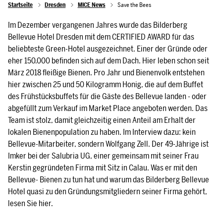
Startseite
Dresden
MICE News
Save the Bees
Im Dezember vergangenen Jahres wurde das Bilderberg
Bellevue Hotel Dresden mit dem CERTIFIED AWARD für das
beliebteste Green-Hotel ausgezeichnet. Einer der Gründe oder
eher 150.000 befinden sich auf dem Dach. Hier leben schon seit
März 2018 fleißige Bienen. Pro Jahr und Bienenvolk entstehen
hier zwischen 25 und 50 Kilogramm Honig, die auf dem Buffet
des Frühstücksbuffets für die Gäste des Bellevue landen - oder
abgefüllt zum Verkauf im Market Place angeboten werden. Das
Team ist stolz, damit gleichzeitig einen Anteil am Erhalt der
lokalen Bienenpopulation zu haben. Im Interview dazu: kein
Bellevue-Mitarbeiter, sondern Wolfgang Zell. Der 49-Jährige ist
Imker bei der Salubria UG, einer gemeinsam mit seiner Frau
Kerstin gegründeten Firma mit Sitz in Calau. Was er mit den
Bellevue- Bienen zu tun hat und warum das Bilderberg Bellevue
Hotel quasi zu den Gründungsmitgliedern seiner Firma gehört,
lesen Sie hier.