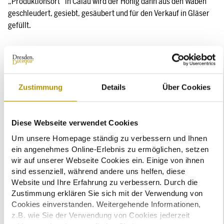
„Produktionsort“ in Calau wird der Honig dann aus den Waben
geschleudert, gesiebt, gesäubert und für den Verkauf in Gläser
gefüllt.
Wie schmeckt der Bellevue Honig?
Wolfgang Zell:
Insbesondere Akazien und Linden verleihen dem
Zustimmung
Details
Über Cookies
Bellevue-Honig seinen charakteristischen Geschmack. Dennoch
muss man sagen, dass der Geschmack je nach Jahreszeit und
Blütezeit anders bzw. unterschiedlich stark ausgeprägt ist. Im
Diese Webseite verwendet Cookies
Sommer eher lindenlastig und minzig, ist der Honig aus dem
Frühjahr etwas kräftiger. Überzeugen Sie sich am besten
Um unsere Homepage ständig zu verbessern und Ihnen
persönlich und finden Sie raus, wie „das Bellevue schmeckt“.
ein angenehmes Online-Erlebnis zu ermöglichen, setzen
wir auf unserer Webseite Cookies ein. Einige von ihnen
sind essenziell, während andere uns helfen, diese
Der General Manager des Bilderberg Bellevue Hotel Dresden,
Website und Ihre Erfahrung zu verbessern. Durch die
Sebastian Klink, ergänzt:
Zustimmung erklären Sie sich mit der Verwendung von
Cookies einverstanden. Weitergehende Informationen,
„Wir vom Bellevue haben uns bereits vielen Themen gewidmet,
z.B. wie Sie der Verwendung von Cookies jederzeit