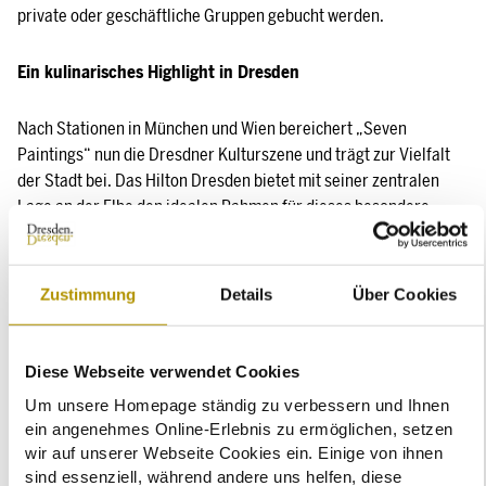
private oder geschäftliche Gruppen gebucht werden.
Ein kulinarisches Highlight in Dresden
Nach Stationen in München und Wien bereichert „Seven
Paintings“ nun die Dresdner Kulturszene und trägt zur Vielfalt
der Stadt bei. Das Hilton Dresden bietet mit seiner zentralen
Lage an der Elbe den idealen Rahmen für dieses besondere
Event, das alle Sinne anspricht und Gäste mit seiner Symbiose
aus Kunst und Gourmetküche begeistert.
Zustimmung
Details
Über Cookies
Tickets sind ab 139 Euro pro Person erhältlich. Reservieren Sie
frühzeitig und erleben Sie eine Dinner-Show, die Ihre nächste
Veranstaltung in Dresden zu einem unvergesslichen Erlebnis
Diese Webseite verwendet Cookies
macht. Weitere Informationen und Buchung unter:
Um unsere Homepage ständig zu verbessern und Ihnen
www.7paintings.com/dresden
ein angenehmes Online-Erlebnis zu ermöglichen, setzen
wir auf unserer Webseite Cookies ein. Einige von ihnen
sind essenziell, während andere uns helfen, diese