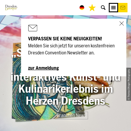
VERPASSEN SIE KEINE NEUIGKEITEN!
Melden Sie sich jetzt für unseren kostenfreien
„Seven Paintings – The
Dresden Convention Newsletter an.
Art of Dining“: Ein
zur Anmeldung
© Thomas Effinger Photography
interaktives Kunst- und
Kulinarikerlebnis im
Herzen Dresdens
Branchen News