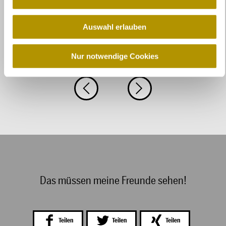
a
u
Auswahl erlauben
s
w
a
Nur notwendige Cookies
h
l
Das müssen meine Freunde sehen!
Teilen
Teilen
Teilen