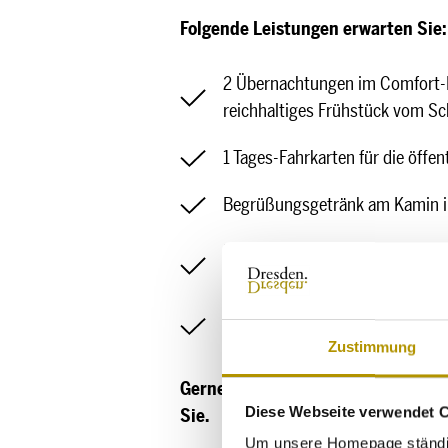
Folgende Leistungen erwarten Sie:
2 Übernachtungen im Comfort-D
reichhaltiges Frühstück vom Sc
1 Tages-Fahrkarten für die öffe
Begrüßungsgetränk am Kamin in
5-Gang-Gala-Menü incl. Champa
hauseigenes Feuerwerk
reichhaltiges Langschläfer-Fr
Zustimmung
Gerne können Sie die Preise über 
Diese Webseite verwendet 
Sie.
Um unsere Homepage ständig 