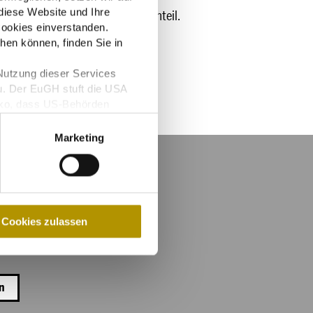
diese Website und Ihre
uer 6% auf den Übernachtungsanteil.
ookies einverstanden.
hen können, finden Sie in
Nutzung dieser Services
u. Der EuGH stuft die USA
iko, dass US-Behörden
glichkeit für Europäer.
Marketing
n!
Cookies zulassen
en