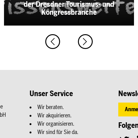
der Dresdner Tourismus- und
Kongressbranche
Unser Service
Newsl
ce
Wir beraten.
Anme
mbH
Wir akquirieren.
Wir organisieren.
Folgen
Wir sind für Sie da.