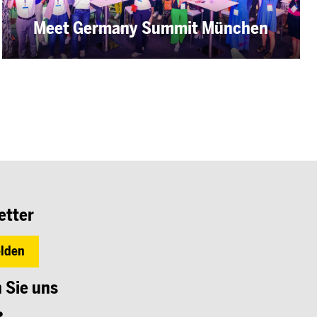
Meet Germany Summit München
etter
lden
 Sie uns