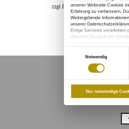
unserer Webseite Cookies ein
zzgl. Beherbergungssteuer der Stadt 
Erfahrung zu verbessern. Du
Weitergehende Informationen,
unserer Datenschutzerklärun
Einige Services verarbeiten 
stimmen Sie auch der Verarb
als Land mit unzureichende
personenbezogene Daten in 
E
Notwendig
i
n
w
i
l
D
Nur notwendige Cook
l
i
g
u
n
g