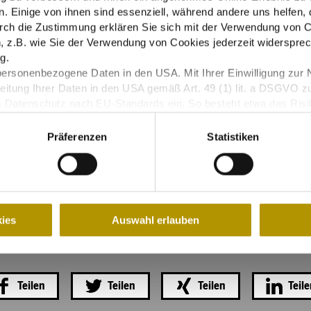
. Einige von ihnen sind essenziell, während andere uns helfen, 
Dresden, Seit dem 1. Januar 2019 beträgt die Beherbergungsste
rch die Zustimmung erklären Sie sich mit der Verwendung von C
 z.B. wie Sie der Verwendung von Cookies jederzeit widersprec
g.
personenbezogene Daten in den USA. Mit Ihrer Einwilligung zur 
eitung Ihrer Daten in den USA gemäß Art. 49 (1) lit. a DSGVO z
m Datenschutz nach EU-Standards ein. So besteht etwa das Ris
Überwachungsprogrammen verarbeiten, ohne bestehende Klagemö
Präferenzen
Statistiken
as müssen meine Freunde sehe
ies
Auswahl erlauben
Teilen
Teilen
Teilen
Teil