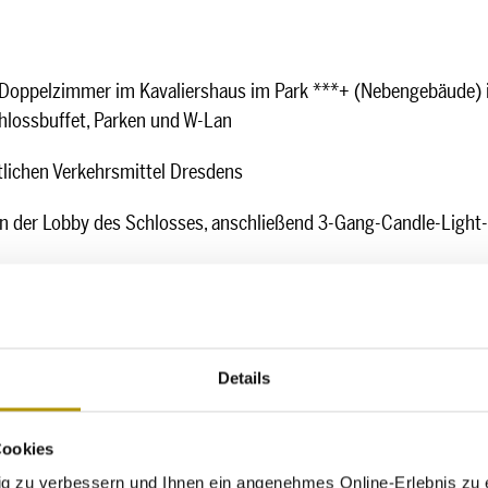
oppelzimmer im Kavaliershaus im Park ***+ (Nebengebäude) in
hlossbuffet, Parken und W-Lan
ntlichen Verkehrsmittel Dresdens
 der Lobby des Schlosses, anschließend 3-Gang-Candle-Light
gneraperitif am Silvesterabend, Livemusik von der Band „Bitt
ühstück am Neujahrsmorgen
Details
die Rezeption unter: 0351-80990 oder:
info@schloss-eckb
Cookies
zu verbessern und Ihnen ein angenehmes Online-Erlebnis zu e