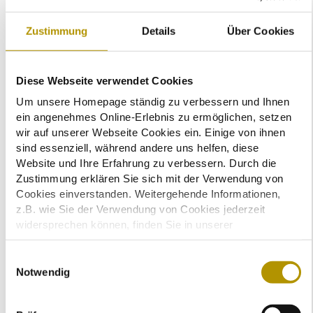
der reibungslosen technischen Umsetzung, war es besonders
interessant, wie viele mich danach fragten, wie das Erlebnis für
Zustimmung
Details
Über Cookies
mich als Referentin war.“ Das unmittelbare Erleben von Theorie
spielte auch hier eine wichtige Rolle. Denn: „Parallel zu den
Inhalten zum Thema Teilnehmer-Experience, die ich vermittelt
Diese Webseite verwendet Cookies
habe, konnten die Fit4Congress-Teilnehmer die ‚Silent Keynote‘
Um unsere Homepage ständig zu verbessern und Ihnen
direkt als ein Beispiel erleben, wie man die Teilnehmer-
ein angenehmes Online-Erlebnis zu ermöglichen, setzen
Experience gestalten kann, und bekamen so gleich doppelt
wir auf unserer Webseite Cookies ein. Einige von ihnen
Input.“
sind essenziell, während andere uns helfen, diese
Website und Ihre Erfahrung zu verbessern. Durch die
Zustimmung erklären Sie sich mit der Verwendung von
Cookies einverstanden. Weitergehende Informationen,
z.B. wie Sie der Verwendung von Cookies jederzeit
widersprechen können, finden Sie in unserer
Datenschutzerklärung.
Einige Services verarbeiten personenbezogene Daten in
E
den USA. Mit Ihrer Einwilligung zur Nutzung dieser
Notwendig
i
Services stimmen Sie auch der Verarbeitung Ihrer Daten
n
in den USA gemäß Art. 49 (1) lit. a DSGVO zu. Der EuGH
w