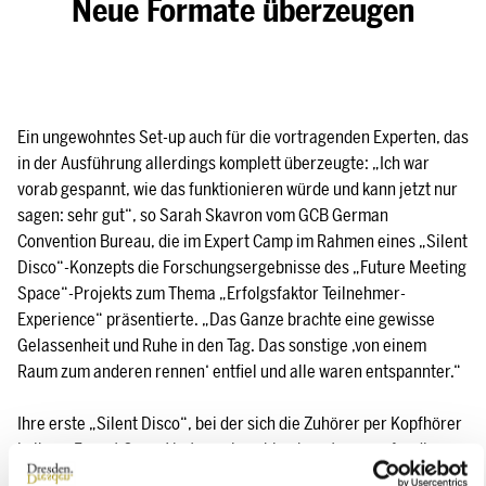
Neue Formate überzeugen
Ein ungewohntes Set-up auch für die vortragenden Experten, das
in der Ausführung allerdings komplett überzeugte: „Ich war
vorab gespannt, wie das funktionieren würde und kann jetzt nur
sagen: sehr gut“, so Sarah Skavron vom GCB German
Convention Bureau, die im Expert Camp im Rahmen eines „Silent
Disco“-Konzepts die Forschungsergebnisse des „Future Meeting
Space“-Projekts zum Thema „Erfolgsfaktor Teilnehmer-
Experience“ präsentierte. „Das Ganze brachte eine gewisse
Gelassenheit und Ruhe in den Tag. Das sonstige ‚von einem
Raum zum anderen rennen‘ entfiel und alle waren entspannter.“
Ihre erste „Silent Disco“, bei der sich die Zuhörer per Kopfhörer
in ihren Expert Camp Vortrag einwählen konnten, war für die
Projekt Managerin eine gelungene Premiere: „Abgesehen von