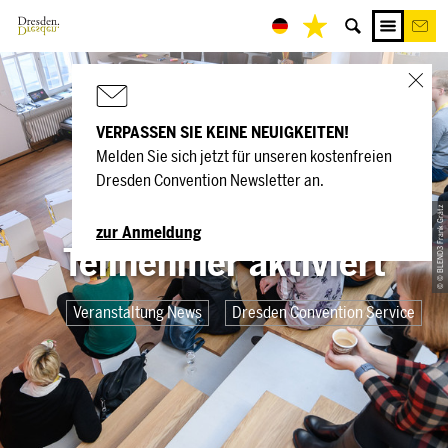
VERPASSEN SIE KEINE NEUIGKEITEN!
Melden Sie sich jetzt für unseren kostenfreien
Wie Dresdens
Dresden Convention Newsletter an.
„Fit4Congress“
© © BLEND3 Frank Grätz
zur Anmeldung
Teilnehmer aktiviert
Veranstaltung News
Dresden Convention Service