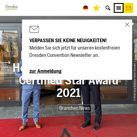
VERPASSEN SIE KEINE NEUIGKEITEN!
Melden Sie sich jetzt für unseren kostenfreien
Bilderberg Bellevue
Dresden Convention Newsletter an.
Hotel Dresden gewinnt
© Bilderberg Bellevue Hotel Dresden
zur Anmeldung
Certified Star Award
2021
Branchen News