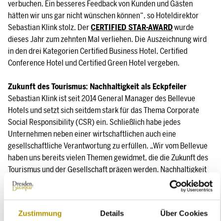
verbuchen. Ein besseres Feedback von Kunden und Gästen
hätten wir uns gar nicht wünschen können“, so Hoteldirektor
Sebastian Klink stolz. Der
CERTIFIED STAR-AWARD
wurde
dieses Jahr zum zehnten Mal verliehen. Die Auszeichnung wird
in den drei Kategorien Certified Business Hotel, Certified
Conference Hotel und Certified Green Hotel vergeben.
Zukunft des Tourismus: Nachhaltigkeit als Eckpfeiler
Sebastian Klink ist seit 2014 General Manager des Bellevue
Hotels und setzt sich seitdem stark für das Thema Corporate
Social Responsibility (CSR) ein. Schließlich habe jedes
Unternehmen neben einer wirtschaftlichen auch eine
gesellschaftliche Verantwortung zu erfüllen. „Wir vom Bellevue
haben uns bereits vielen Themen gewidmet, die die Zukunft des
Tourismus und der Gesellschaft prägen werden. Nachhaltigkeit
gehört hierunter schon lange zu den globalen Megatrends.“ Vor
diesem Hintergrund ließ sich das Bilderberg Bellevue Hotel
Dresden bereits am 21. Januar 2021 mit dem Zertifikat „Certified
Zustimmung
Details
Über Cookies
Green Hotel“ auszeichnen. Das Bellevue war auch in den drei