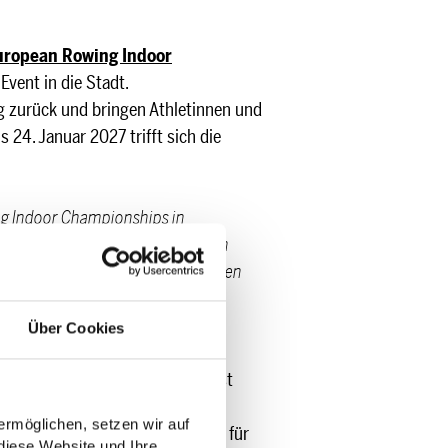
uropean Rowing Indoor
Event in die Stadt.
g zurück und bringen Athletinnen und
 24. Januar 2027 trifft sich die
g Indoor Championships in
tradition in unserem Land. Für den
elfalt unseres Sports einem breiten
.“
Über Cookies
ionale und internationale
 den Europameisterschaften selbst
en Firmencup.
rmöglichen, setzen wir auf
schafft auch zusätzliche Anlässe für
diese Website und Ihre