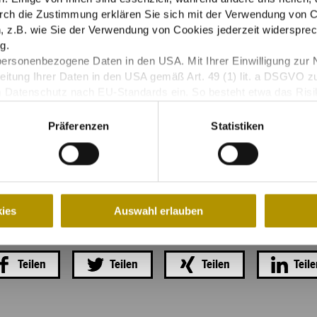
g.
rch die Zustimmung erklären Sie sich mit der Verwendung von C
 z.B. wie Sie der Verwendung von Cookies jederzeit widersprec
g.
personenbezogene Daten in den USA. Mit Ihrer Einwilligung zur 
eitung Ihrer Daten in den USA gemäß Art. 49 (1) lit. a DSGVO z
m Datenschutz nach EU-Standards ein. So besteht etwa das Ris
Überwachungsprogrammen verarbeiten, ohne bestehende Klagemö
Präferenzen
Statistiken
as müssen meine Freunde sehe
ies
Auswahl erlauben
Teilen
Teilen
Teilen
Teil