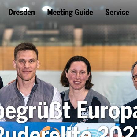
Dresden
Meeting Guide
Service
begrüßt Europa
Ruderelite 202