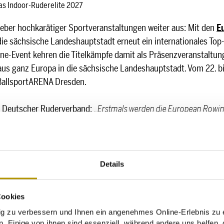
s Indoor-Ruderelite 2027
geber hochkarätiger Sportveranstaltungen weiter aus: Mit den
E
die sächsische Landeshauptstadt erneut ein internationales Top-
ne-Event kehren die Titelkämpfe damit als Präsenzveranstaltun
aus ganz Europa in die sächsische Landeshauptstadt. Vom 22. bis
 BallsportARENA Dresden.
t Deutscher Ruderverband:
„Erstmals werden die European Rowin
s Ereignis für unseren Sport und ein starkes Signal für die Ruder
ßartige Gelegenheit, Spitzensport, Nachwuchsförderung und die Vi
sende Bedeutung des Indoor-Ruderns in Europa zu unterstreichen
Details
icht Dresdens wachsende Bedeutung als Austragungsort für nat
it in eine Reihe etablierter europäischer Metropolen ein. Neben
Cookies
 wie nationale Meisterschaften, Nachwuchswettbewerbe und ein
zu verbessern und Ihnen ein angenehmes Online-Erlebnis zu e
itensport stärkt nicht nur die lokale Sportlandschaft, sondern 
. Einige von ihnen sind essenziell, während andere uns helfen, 