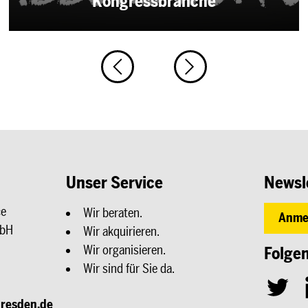
Kongressbranche
Unser Service
Newsl
ce
Wir beraten.
Anme
mbH
Wir akquirieren.
Wir organisieren.
Folgen
Wir sind für Sie da.
T
resden.de