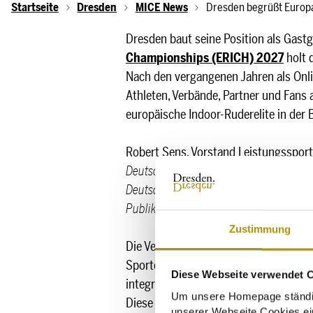
Startseite
Dresden
MICE News
Dresden begrüßt Europa
Dresden baut seine Position als Gast
Championships (ERICH) 2027
holt 
Nach den vergangenen Jahren als Onli
Athleten, Verbände, Partner und Fans 
europäische Indoor-Ruderelite in der
Robert Sens, Vorstand Leistungsspor
Deutschland ausgetragen - ein besondere
Deutschen Ruderverband ist es eine gro
Publikum zu präsentieren und die wach
Zustimmung
Die Vergabe der ERICH 2027 unterstre
Sportevents. Die Stadt reiht sich dam
Diese Webseite verwendet 
integriert das Event weitere Formate
Um unsere Homepage ständig 
Diese Verbindung aus Spitzen- und Bre
unserer Webseite Cookies ein