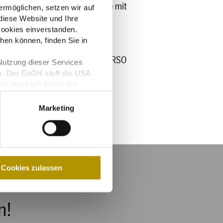
ne Netzwerk- und Beratungsstelle mit
rmöglichen, setzen wir auf
diese Website und Ihre
d Dresden, der Landessportbund
ookies einverstanden.
hen können, finden Sie in
e Dresden e. V., NipB Dresden, VERSO
Nutzung dieser Services
u. Der EuGH stuft die USA
iko, dass US-Behörden
glichkeit für Europäer.
Marketing
Cookies zulassen
n!