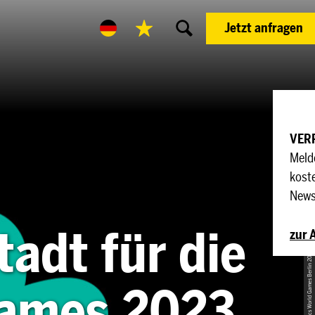
Jetzt anfragen
VERPASSEN SIE KEINE NEUIGKEITEN!
Melden Sie sich jetzt für unseren
kostenfreien Dresden Convention
Newsletter an.
adt für die
zur Anmeldung
© Special Olympics World Games Berlin 2023
Games 2023