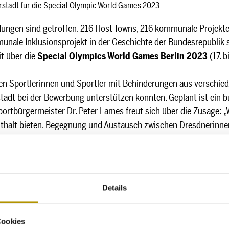
stadt für die Special Olympic World Games 2023
dungen sind getroffen. 216 Host Towns, 216 kommunale Projekte w
unale Inklusionsprojekt in der Geschichte der Bundesrepublik s
t über die
Special Olympics World Games Berlin 2023
(17. b
den Sportlerinnen und Sportler mit Behinderungen aus verschie
stadt bei der Bewerbung unterstützen konnten. Geplant ist ein 
ortbürgermeister Dr. Peter Lames freut sich über die Zusage: 
nthalt bieten. Begegnung und Austausch zwischen Dresdnerinn
 Welt werden den inklusiven Gedanken im Sport weiter vorantreibe
 werden.
e kennen. Aus der Nähe erfahren sie die regionalen Besonderheit
Details
en - Städte, Landkreise und Gemeinden - das Bild Deutschland
r die Special Olympics läuft die Bewerbung für das Projekt „
LIV
 für Arbeit und Soziales. Ziel ist die weitere Vernetzung von 
Cookies