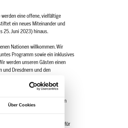
erden eine offene, vielfältige
tiftet ein neues Miteinander und
is 25. Juni 2023) hinaus.
denen Nationen willkommen. Wir
buntes Programm sowie ein inklusives
„Wir werden unseren Gästen einen
en und Dresdnern und den
n.“ Inklusion soll überall im
en und Einzigartigkeiten in allen
Über Cookies
s in der Welt formen.
E – Lokal Inklusiv Verein(tes)
Dresdner Vereinen und Angeboten für