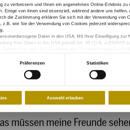
en weitere inklusive Sportangebote in Dresden entstehen und ei
zu verbessern und Ihnen ein angenehmes Online-Erlebnis zu e
. Einige von ihnen sind essenziell, während andere uns helfen, 
usiven Sport in Dresden“ aufgebaut werden. Der Stadtsportbun
rch die Zustimmung erklären Sie sich mit der Verwendung von C
ollen einbezogen werden.
 z.B. wie Sie der Verwendung von Cookies jederzeit widersprec
g.
ltung gemeinsam mit dem SV Motor Mickten e. V., der Lebenshilf
personenbezogene Daten in den USA. Mit Ihrer Einwilligung zur 
ortverein unterstützen können.
eitung Ihrer Daten in den USA gemäß Art. 49 (1) lit. a DSGVO z
m Datenschutz nach EU-Standards ein. So besteht etwa das Ris
Überwachungsprogrammen verarbeiten, ohne bestehende Klagemö
Präferenzen
Statistiken
ies
Auswahl erlauben
as müssen meine Freunde sehe