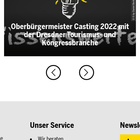
© © by Daniel Berkmann
Oberbürgermeister Casting 2022 mit
der Dresdner Tourismus- und
Kongressbranche
Unser Service
Newsl
ce
Wir beraten.