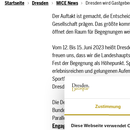
Startseite
Dresden
MICE News
Dresden wird Gastgeber
Der Auftakt ist gemacht, die Entschei
Gesellschaft prägen. Das größte komm
öffnet den Raum für Begegnungen wei
Vom 12. Bis 15. Juni 2023 heißt Dres
freuen uns, dass wir die Landeshaupt
Fest der Begegnung als Höhepunkt. Sp
erlebnisreichen und gelungenen Aufe
Sportlerinnen und Sportlern aus aller
Dresdner Sport umgesetzt und gelebt
Die Delegationen lernen Land und Leut
Zustimmung
Bundesländern. So werden die Kommun
Parallel zum
Host Town Programm
fü
Engagement
“ des Bundesministeriums
Diese Webseite verwendet 