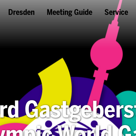
Dresden
Meeting Guide
Service
rd Gastgeberst
lympic World 