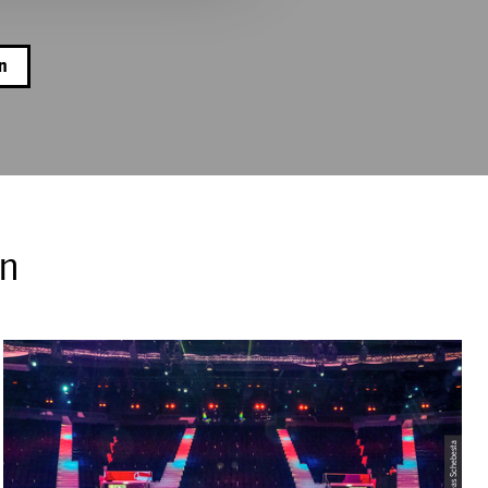
en
en