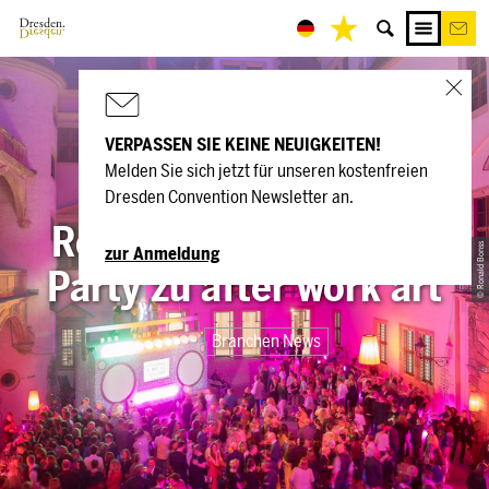
VERPASSEN SIE KEINE NEUIGKEITEN!
Melden Sie sich jetzt für unseren kostenfreien
Schwof im
Dresden Convention Newsletter an.
Residenzschloss – die
© Ronald Bonss
zur Anmeldung
Party zu after work art
Branchen News