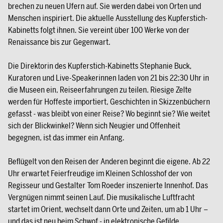
brechen zu neuen Ufern auf. Sie werden dabei von Orten und
Menschen inspiriert. Die aktuelle Ausstellung des Kupferstich-
Kabinetts folgt ihnen. Sie vereint über 100 Werke von der
Renaissance bis zur Gegenwart.
Die Direktorin des Kupferstich-Kabinetts Stephanie Buck,
Kuratoren und Live-Speakerinnen laden von 21 bis 22:30 Uhr in
die Museen ein, Reiseerfahrungen zu teilen. Riesige Zelte
werden für Hoffeste importiert, Geschichten in Skizzenbüchern
gefasst - was bleibt von einer Reise? Wo beginnt sie? Wie weitet
sich der Blickwinkel? Wenn sich Neugier und Offenheit
begegnen, ist das immer ein Anfang.
Beflügelt von den Reisen der Anderen beginnt die eigene. Ab 22
Uhr erwartet Feierfreudige im Kleinen Schlosshof der von
Regisseur und Gestalter Tom Roeder inszenierte Innenhof. Das
Vergnügen nimmt seinen Lauf. Die musikalische Luftfracht
startet im Orient, wechselt dann Orte und Zeiten, um ab 1 Uhr –
und das ist neu beim Schwof - in elektronische Gefilde