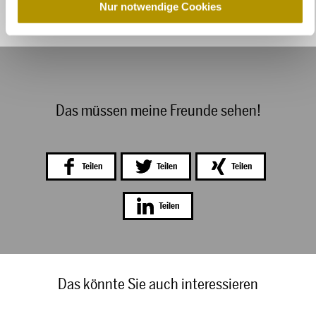
a
Nur notwendige Cookies
h
l
Das müssen meine Freunde sehen!
Teilen
Teilen
Teilen
Teilen
Das könnte Sie auch interessieren