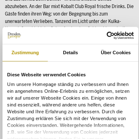
abzuheben. An der Bar mixt Kobalt Club Royal frische Drinks. Die
Gäste finden ihren Weg: von der Begegnung bis zum
unerwarteten Verlieben. Tanzend im Licht unter der Kulka-
Kuppel. So erblüht der Schwof unter dem Schlosshimmel mit
Menschen, die an diesem Abend ihre Blicke funkeln lassen,
Cocktails trinken und die verführerische Nacht genießen: Auf
gute Reise!
Zustimmung
Details
Über Cookies
Was:
Schwof – Party
after work art
im
Residenzschloss
Diese Webseite verwendet Cookies
Künstlerinnen und Könige auf Reisen
Um unsere Homepage ständig zu verbessern und Ihnen
Nachts geöffnete Museen
ein angenehmes Online-Erlebnis zu ermöglichen, setzen
Türckische Cammer, Audienzgemächer und
wir auf unserer Webseite Cookies ein. Einige von ihnen
Sonderausstellung des Kupferstich-Kabinetts
Ferne, so
sind essenziell, während andere uns helfen, diese
nah.
Künstler, Künstlerinnen und ihre Reisen
Website und Ihre Erfahrung zu verbessern. Durch die
Tanzparty im Schlosshof
Zustimmung erklären Sie sich mit der Verwendung von
Cookies einverstanden. Weitergehende Informationen,
z.B. wie Sie der Verwendung von Cookies jederzeit
Wann:
widersprechen können, finden Sie in unserer